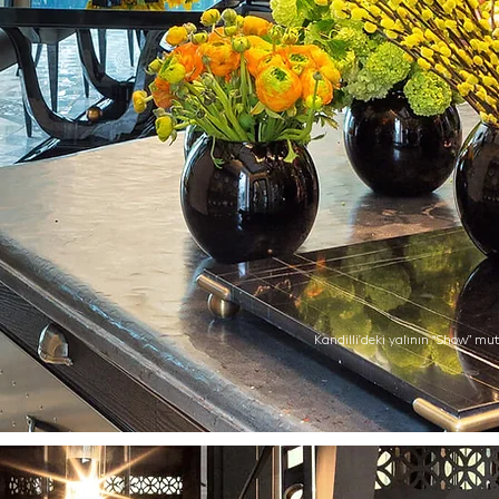
Kandilli’deki yalının “Show” mut