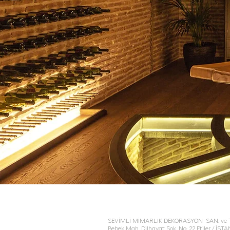
SEVİMLİ MİMARLIK
SEVİMLİ MİMARLIK DEKORASYON SAN. ve TİC
Bebek Mah. Dilhayat Sok. No: 22 Etiler / İS