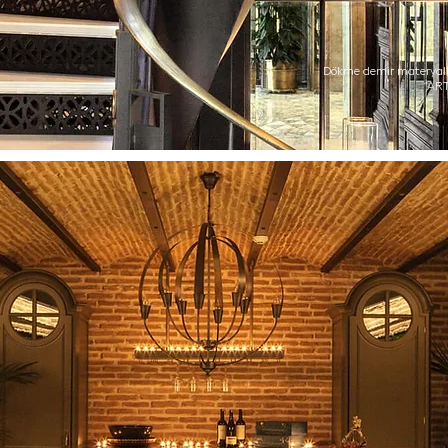
Dökme demir materyall
“ART