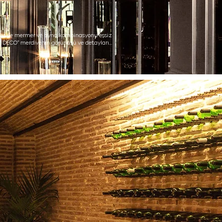
er ile mermer ve ayna kombinasyonu eşsiz
 DECO” merdivenin görünüşü ve detayları…