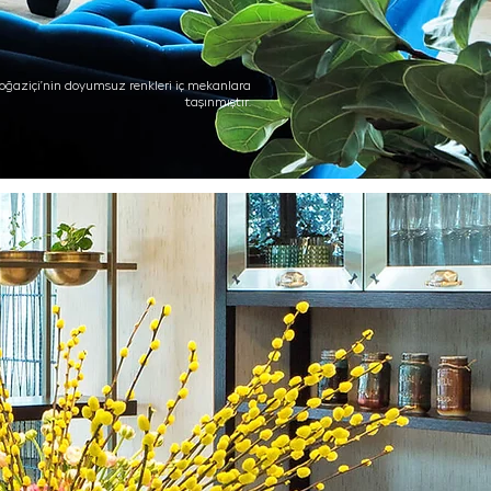
Boğaziçi’nin doyumsuz renkleri iç mekanlara
taşınmıştır.