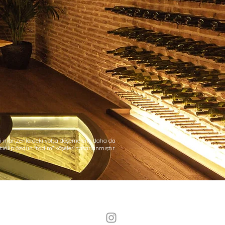
ki mahzenlerdeki volta döşemelerle daha da
tirilip özgün “tadım” köşeleri tasarlanmıştır.