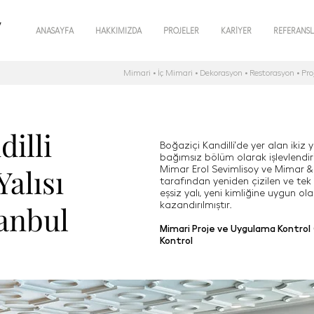
y
ANASAYFA
HAKKIMIZDA
PROJELER
KARİYER
REFERANS
Mimari • İç Mimari • Dekorasyon • Restorasyon • Pr
i Seçin / Select Language
dilli
Boğaziçi Kandilli’de yer alan ikiz y
bağımsız bölüm olarak işlevlendiri
alısı
Mimar Erol Sevimlisoy ve Mimar &
tarafından yeniden çizilen ve tek
eşsiz yalı, yeni kimliğine uygun 
kazandırılmıştır.
tanbul
Mimari Proje ve Uygulama Kontrol
Kontrol