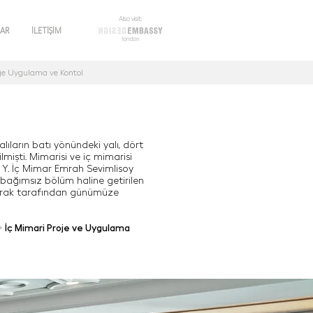
Also visit:
LAR
İLETİŞİM
oje Uygulama ve Kontol
alıların batı yönündeki yalı, dört
lmişti. Mimarisi ve iç mimarisi
 Y. İç Mimar Emrah Sevimlisoy
 bağımsız bölüm haline getirilen
olarak tarafından günümüze
•
İç Mimari Proje ve Uygulama