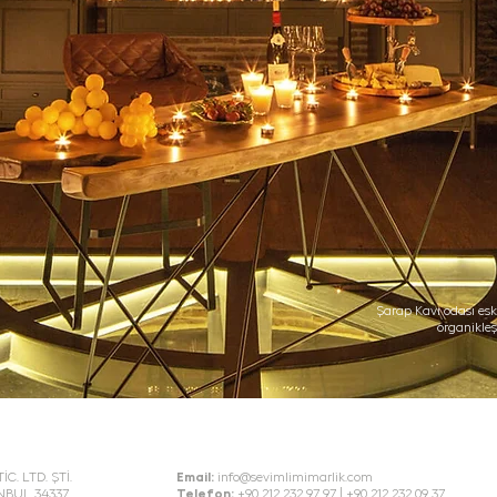
Şarap Kavı odası es
organikleş
. LTD. ŞTİ.
Email:
info@sevimlimimarlik.com
TANBUL 34337
Telefon:
+90 212 232 97 97 | +90 212 232 09 37