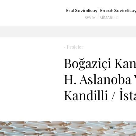
Erol Sevimlisoy | Emrah Sevimliso
SEVİMLİ MİMARLIK
TR
EN
Dili Seçin / Select Language
Dil
‹ Projeler
Boğaziçi Kan
H. Aslanoba Y
Kandilli / İs