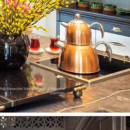
fağı kişiye özel tasarlanmış olup İtalyan el
yapımıdır.