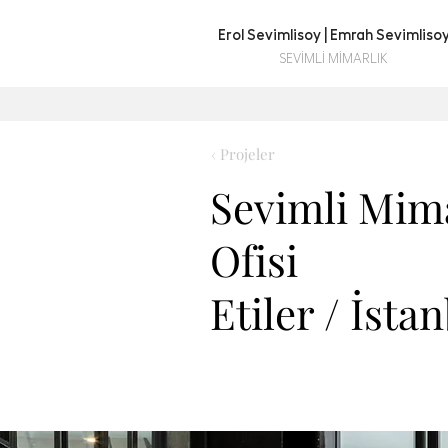
Erol Sevimlisoy | Emrah Sevimliso
SEVİMLİ MİMARLIK
TR
EN
Dili Seçin / Select Language
Dil
‹ Projeler
Sevimli Mim
Ofisi
Etiler / İsta