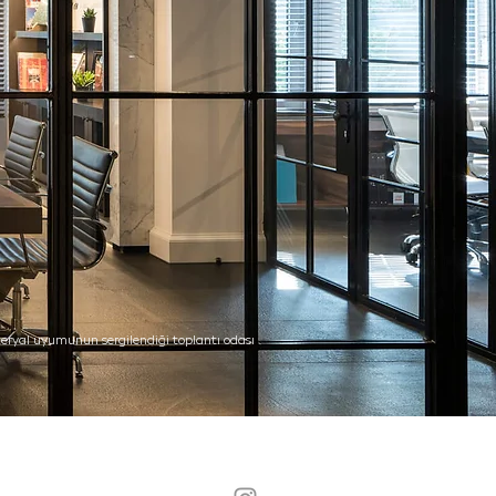
ryal uyumunun sergilendiği toplantı odası