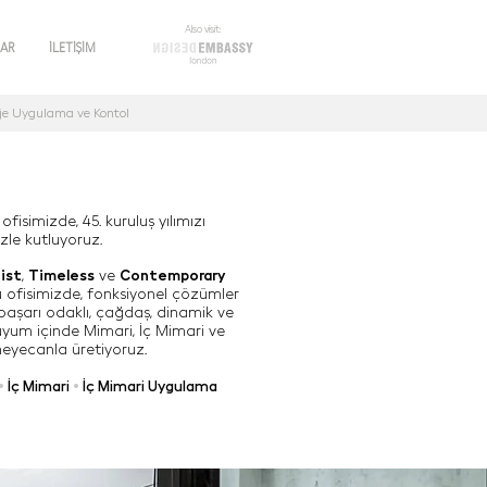
Also visit:
LAR
İLETİŞİM
oje Uygulama ve Kontol
fisimizde, 45. kuruluş yılımızı
izle kutluyoruz.
ist
,
Timeless
ve
Contemporary
 ofisimizde, fonksiyonel çözümler
başarı odaklı, çağdaş, dinamik ve
uyum içinde Mimari, İç Mimari ve
heyecanla üretiyoruz.
•
İç Mimari
•
İç Mimari Uygulama