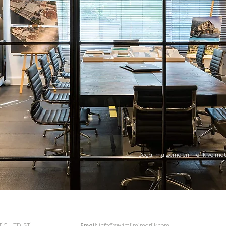
Doğal malzemelerin renk ve mate
. LTD. ŞTİ.
Email:
info@sevimlimimarlik.com