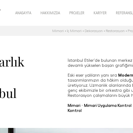
y
ANASAYFA
HAKKIMIZDA
PROJELER
KARİYER
REFERANS
Mimari • İç Mimari • Dekorasyon • Restorasyon • Pr
i Seçin / Select Language
arlık
İstanbul Etiler’de bulunan merkez o
devamlı yükselen başarı grafiğim
Eski eser yalıların yanı sıra
Modern
tasarımlarımızın da hâkim olduğu
üretiyoruz. Uzmanlık alanlarında 
nbul
genç ekibimizle bir orkestra gibi 
Restorasyon çalışmalarını büyük 
Mimari
•
Mimari Uygulama Kontrol
Kontrol