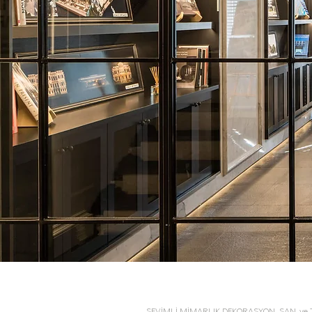
SEVİMLİ MİMARLIK
SEVİMLİ MİMARLIK DEKORASYON SAN. ve TİC