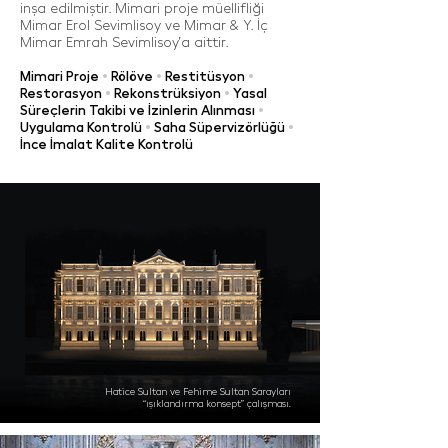
inşa edilmiştir. Mimari proje müellifliği
Mimar Erol Sevimlisoy ve Mimar & Y. İç
Mimar Emrah Sevimlisoy’a aittir.
Mimari Proje
•
Rölöve
•
Restitüsyon
•
Restorasyon
•
Rekonstrüksiyon
•
Yasal
Süreçlerin Takibi ve İzinlerin Alınması
•
Uygulama Kontrolü
•
Saha Süpervizörlüğü
•
İnce İmalat Kalite Kontrolü
Hatice Sultan ve Fehime Sultan Sarayları
“ışıklandırma konsept” çalışması.