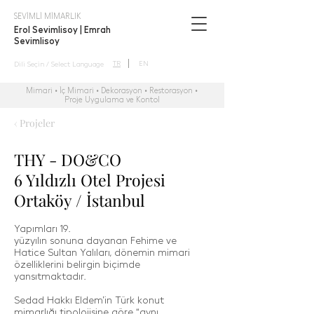
SEVİMLİ MİMARLIK
Erol Sevimlisoy | Emrah
Sevimlisoy
TR
EN
Dili Seçin / Select Language
Mimari • İç Mimari • Dekorasyon • Restorasyon •
Proje Uygulama ve Kontol
‹ Projeler
THY - DO&CO
6 Yıldızlı Otel Projesi
Ortaköy / İstanbul
Yapımları 19.
yüzyılın sonuna dayanan Fehime ve
Hatice Sultan Yalıları, dönemin mimari
özelliklerini belirgin biçimde
yansıtmaktadır.
Sedad Hakkı Eldem’in Türk konut
mimarlığı tipolojisine göre “aynı