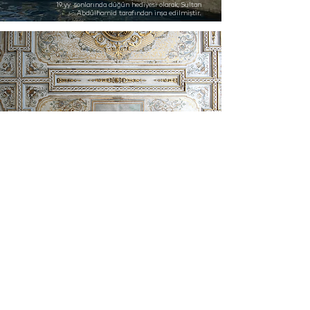
19.yy. sonlarında düğün hediyesi olarak, Sultan
Abdülhamid tarafından inşa edilmiştir.
Tuval bezli tavanlarda üstü bezemeli tuvali ile
ahşap kaplamalara tespit edilen oymalı ve
yaldızlı pasalarla geometrik taksimatlar
yapılmıştır.