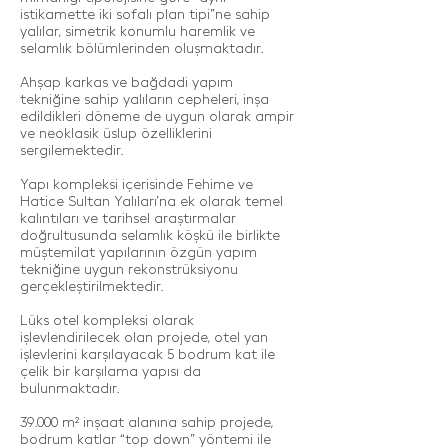
istikamette iki sofalı plan tipi”ne sahip
yalılar, simetrik konumlu haremlik ve
selamlık bölümlerinden oluşmaktadır.
Ahşap karkas ve bağdadi yapım
tekniğine sahip yalıların cepheleri, inşa
edildikleri döneme de uygun olarak ampir
ve neoklasik üslup özelliklerini
sergilemektedir.
Yapı kompleksi içerisinde Fehime ve
Hatice Sultan Yalıları’na ek olarak temel
kalıntıları ve tarihsel araştırmalar
doğrultusunda selamlık köşkü ile birlikte
müştemilat yapılarının özgün yapım
tekniğine uygun rekonstrüksiyonu
gerçekleştirilmektedir.
Lüks otel kompleksi olarak
işlevlendirilecek olan projede, otel yan
işlevlerini karşılayacak 5 bodrum kat ile
çelik bir karşılama yapısı da
bulunmaktadır.
39.000 m² inşaat alanına sahip projede,
bodrum katlar “top down” yöntemi ile