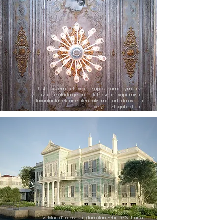
Üstü bezemeli tuvali ahşap kaplama oymalı ve
yaldızlı pasalarla geometrik taksimat yapılmıştır.
Tavanlarda tekrar edilen taksimat, ortada oymalı
ve yaldızlı göbeklidir.
V. Murad’ın kızlarından olan Fehime Sultan’a